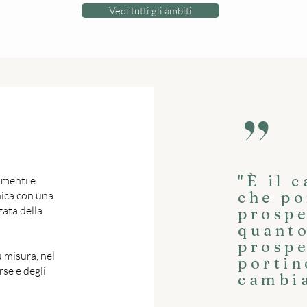
Vedi tutti gli ambiti
,,
"È il 
umenti e
che po
nica con una
zata della
prospe
quant
prospe
 misura, nel
portin
rse e degli
cambi