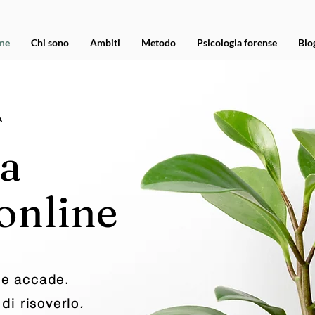
me
Chi sono
Ambiti
Metodo
Psicologia forense
Blo
A
ia
 online
he accade.
 di risoverlo
.