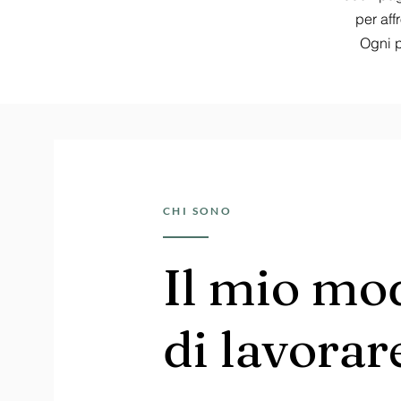
per aff
Ogni p
CHI SONO
Il mio mo
di lavorar