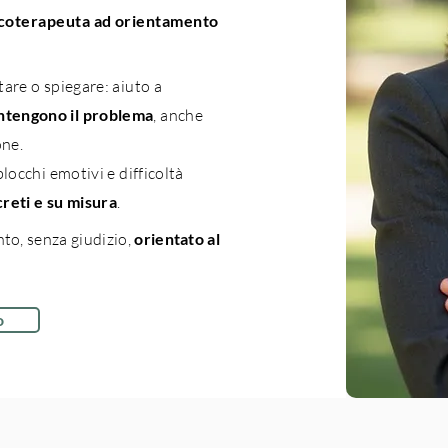
sicoterapeuta ad orientamento
tare o spiegare: aiuto a
tengono il problema
, anche
one.
locchi emotivi e difficoltà
reti e su misura
.
nto,
senza giudizio,
orientato al
o