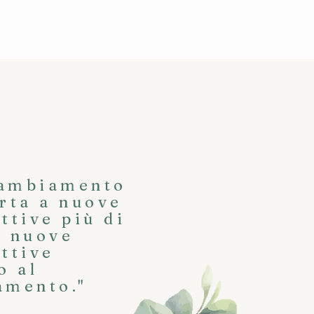
cambiamento
rta a nuove
ttive più di
o nuove
ttive
o al
amento."