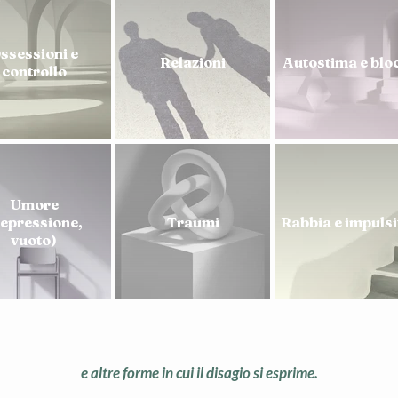
ssessioni e
Relazioni
Autostima e blo
controllo
Umore
epressione,
Traumi
Rabbia e impulsi
vuoto)
e altre forme in cui il disagio si esprime.