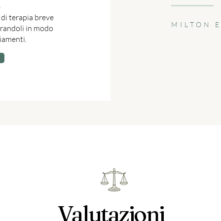
-
di terapia breve
MILTON 
egrandoli in modo
biamenti.
Valutazioni