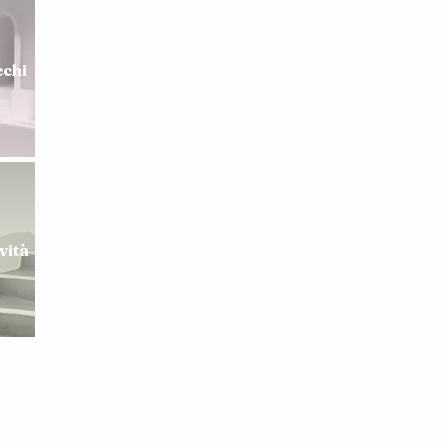
cchi
vità