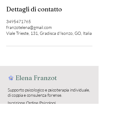
Dettagli di contatto
3495471765
franzotelena@gmail.com
Viale Trieste, 131, Gradisca d'Isonzo, GO, Italia
Elena Franzot
Supporto psicologico e psicoterapia individuale,
di coppia e consulenza forense.
Iscrizione Ordine Psicologi
Regione FVG n.1411
Scopri di più sul mio approccio