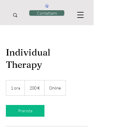
Contattami
Individual
Therapy
200
euro
1 ora
1
200 €
Online
o
r
Prenota